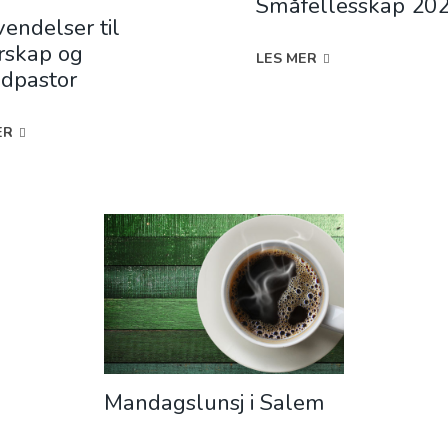
Småfellesskap 20
endelser til
rskap og
LES MER
dpastor
ER
Mandagslunsj i Salem