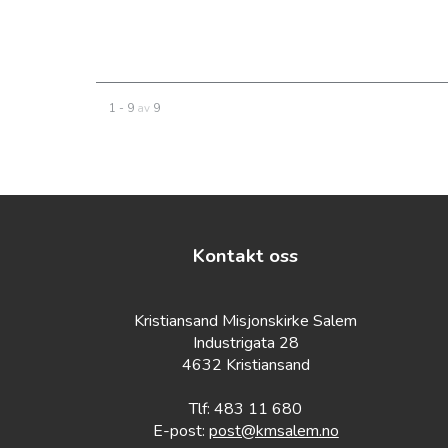
1 - 9
av
9
Kontakt oss
Kristiansand Misjonskirke Salem
Industrigata 28
4632 Kristiansand
Tlf: 483 11 680
E-post:
post@kmsalem.no