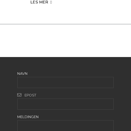
LES MER
NAVN
EPOST
MELDINGEN