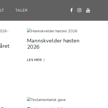
LT
TALER
Mannskvelder høsten
året
2026
m
LES MER