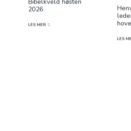
Bibelkveld høsten
Henv
2026
lede
hove
LES MER
LES M