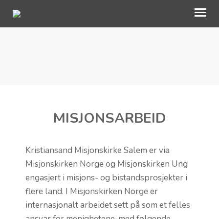
VÅRT ARBEID
BLI MED
OM OSS
MISJONSARBEID
KALENDER
AKTUELT
Kristiansand Misjonskirke Salem er via
Misjonskirken Norge og Misjonskirken Ung
TALER
engasjert i misjons- og bistandsprosjekter i
flere land. I Misjonskirken Norge er
internasjonalt arbeidet sett på som et felles
ansvar for menighetene, med følgende