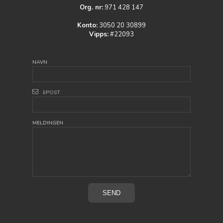
Org. nr:
971 428 147
Konto:
3050 20 30899
Vipps:
#22093
NAVN
EPOST
MELDINGEN