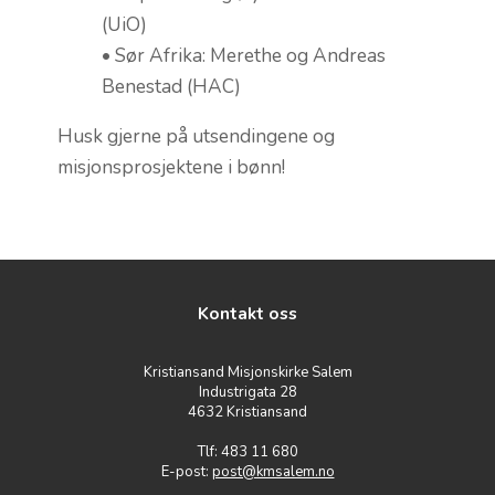
(UiO)
• Sør Afrika: Merethe og Andreas
Benestad (HAC)
Husk gjerne på utsendingene og
misjonsprosjektene i bønn!
Kontakt oss
Kristiansand Misjonskirke Salem
Industrigata 28
4632 Kristiansand
Tlf: 483 11 680
E-post:
post@kmsalem.no