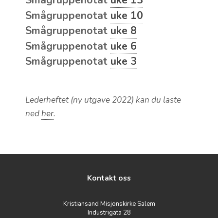
Smågruppenotat
uke 13
Smågruppenotat
uke 10
Smågruppenotat
uke 8
Smågruppenotat
uke 6
Smågruppenotat
uke 3
Lederheftet (ny utgave 2022) kan du laste
ned
her
.
Kontakt oss
Kristiansand Misjonskirke Salem
Industrigata 28