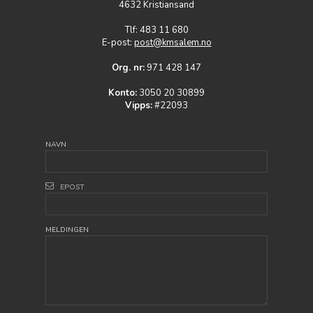
4632 Kristiansand
Tlf: 483 11 680
E-post:
post@kmsalem.no
Org. nr:
971 428 147
Konto:
3050 20 30899
Vipps:
#22093
NAVN
EPOST
MELDINGEN