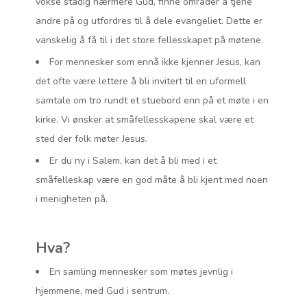
vokse stadig nærmere Gud, finne områder å tjene
andre på og utfordres til å dele evangeliet. Dette er
vanskelig å få til i det store fellesskapet på møtene.
For mennesker som ennå ikke kjenner Jesus, kan
det ofte være lettere å bli invitert til en uformell
samtale om tro rundt et stuebord enn på et møte i en
kirke. Vi ønsker at småfellesskapene skal være et
sted der folk møter Jesus.
Er du ny i Salem, kan det å bli med i et
småfelleskap være en god måte å bli kjent med noen
i menigheten på.
Hva?
En samling mennesker som møtes jevnlig i
hjemmene, med Gud i sentrum.