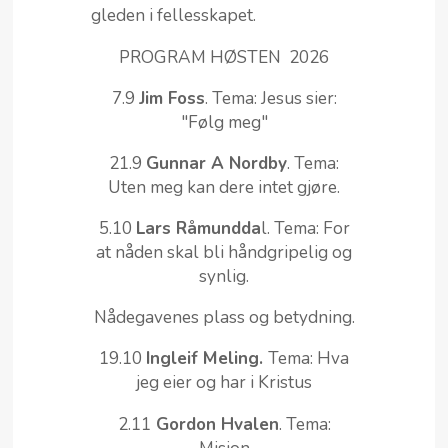
gleden i fellesskapet.
PROGRAM HØSTEN 2026
7.9
Jim Foss
. Tema: Jesus sier:
"Følg meg"
21.9
Gunnar A Nordby
. Tema:
Uten meg kan dere intet gjøre.
5.10
Lars Råmundda
l. Tema: For
at nåden skal bli håndgripelig og
synlig.
Nådegavenes plass og betydning.
19.10
Ingleif Meling.
Tema: Hva
jeg eier og har i Kristus
2.11
Gordon Hvalen
. Tema: