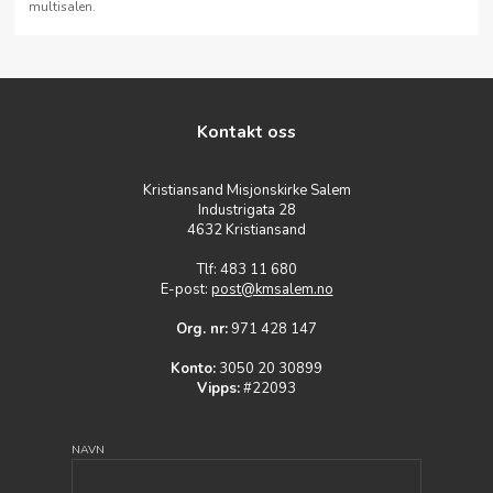
multisalen.
Kontakt oss
Kristiansand Misjonskirke Salem
Industrigata 28
4632 Kristiansand
Tlf: 483 11 680
E-post:
post@kmsalem.no
Org. nr:
971 428 147
Konto:
3050 20 30899
Vipps:
#22093
NAVN