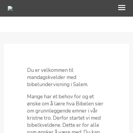
VÅRT ARBEID
BLI MED
OM OSS
Du er velkommen til
KALENDER
mandagskvelder med
bibelundervisning i Salem.
AKTUELT
Mange har et behov for og et
TALER
ønske om å lære hva Bibelen sier
om grunnleggende emner i vår
kristne tro. Derfor startet vi med
bibelkveldene. Dette er for alle
som ønsker å være med. Du kan