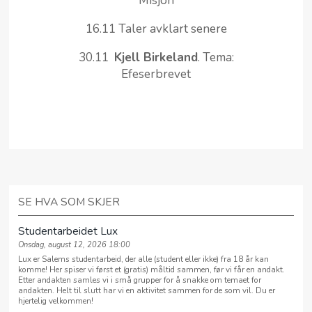
Misjon
16.11 Taler avklart senere
30.11
Kjell Birkeland
. Tema:
Efeserbrevet
SE HVA SOM SKJER
Studentarbeidet Lux
Onsdag, august 12, 2026 18:00
Lux er Salems studentarbeid, der alle (student eller ikke) fra 18 år kan
komme! Her spiser vi først et (gratis) måltid sammen, før vi får en andakt.
Etter andakten samles vi i små grupper for å snakke om temaet for
andakten. Helt til slutt har vi en aktivitet sammen for de som vil. Du er
hjertelig velkommen!