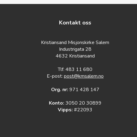
Kontakt oss
Kristiansand Misjonskirke Salem
Industrigata 28
4632 Kristiansand
Tlf: 483 11 680
E-post:
post@kmsalem.no
Org. nr:
971 428 147
Konto:
3050 20 30899
Vipps:
#22093