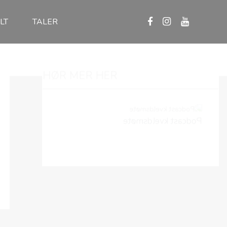
LT
TALER
HØR MER HER
Podcast kveldsmøte
Podcast gudstjeneste