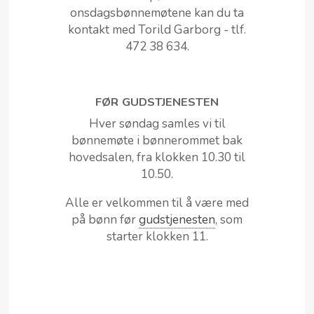
onsdagsbønnemøtene kan du ta
kontakt med Torild Garborg - tlf.
472 38 634.
FØR GUDSTJENESTEN
Hver søndag samles vi til
bønnemøte i bønnerommet bak
hovedsalen, fra klokken 10.30 til
10.50.
Alle er velkommen til å være med
på bønn før
gudstjenesten
, som
starter klokken 11.