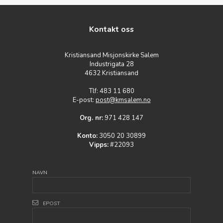
Kontakt oss
Kristiansand Misjonskirke Salem
Industrigata 28
4632 Kristiansand
Tlf: 483 11 680
E-post:
post@kmsalem.no
Org. nr:
971 428 147
Konto:
3050 20 30899
Vipps:
#22093
NAVN
EPOST