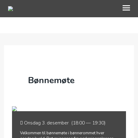
VÅRT ARBEID
BLI MED
OM OSS
KALENDER
Bønnemøte
AKTUELT
TALER
Onsdag 3. desember (18:00 — 19:30)
Velkommen til bønnemøte i bønnerommet hver