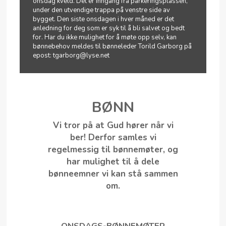
onsdag kveld. Det er inngang fra parkeringsplassen,
under den utvendige trappa på venstre side av
bygget. Den siste onsdagen i hver måned er det
anledning for deg som er syk til å bli salvet og bedt
for. Har du ikke mulighet for å møte opp selv, kan
bønnebehov meldes til bønneleder Torild Garborg på
epost: tgarborg@lyse.net
BØNN
Vi tror på at Gud hører når vi
ber! Derfor samles vi
regelmessig til bønnemøter, og
har mulighet til å dele
bønneemner vi kan stå sammen
om.
ONSDAGS-BØNNEMØTER