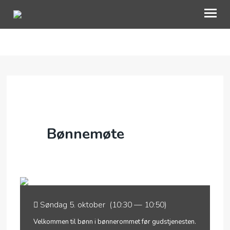
VÅRT ARBEID
BLI MED
OM OSS
KALENDER
Bønnemøte
AKTUELT
TALER
Søndag 5. oktober (10:30 — 10:50)
Velkommen til bønn i bønnerommet før gudstjenesten.