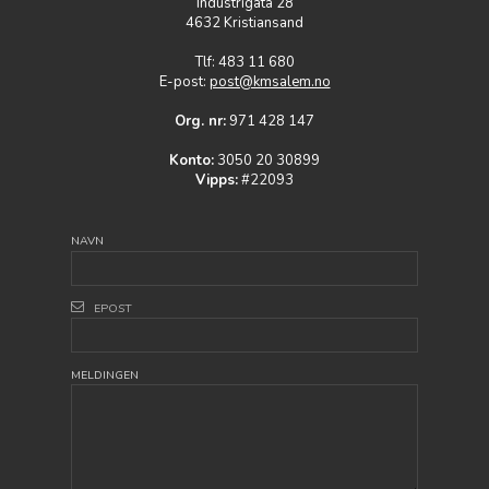
Industrigata 28
4632 Kristiansand
Tlf: 483 11 680
E-post:
post@kmsalem.no
Org. nr:
971 428 147
Konto:
3050 20 30899
Vipps:
#22093
NAVN
EPOST
MELDINGEN