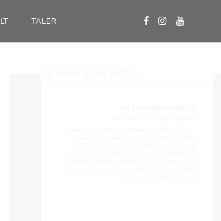
LT
TALER
SE HVA SOM SKJER
Studentarbeidet Lux
Onsdag, august 12, 2026 18:00
Lux er Salems studentarbeid, der alle (student
eller ikke) fra 18 år kan komme! Her spiser vi
først et (gratis) måltid sammen, før vi får en
andakt. Etter andakten samles vi i små grupper
for å snakke om temaet for andakten. Helt til
slutt har vi en aktivitet sammen for de som vil.
Du er hjertelig velkommen!
Bønnemøte
Søndag, august 16, 2026 10:30