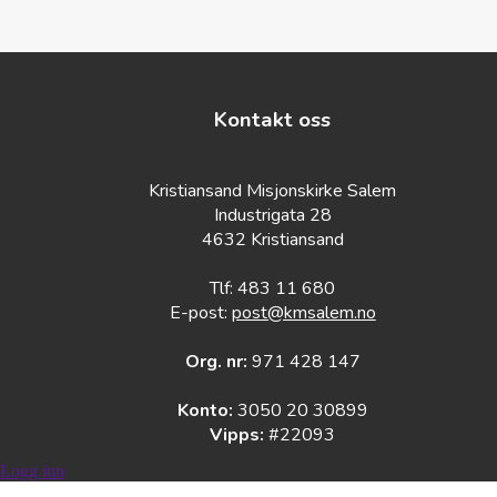
Kontakt oss
Kristiansand Misjonskirke Salem
Industrigata 28
4632 Kristiansand
Tlf: 483 11 680
E-post:
post@kmsalem.no
Org. nr:
971 428 147
Konto:
3050 20 30899
Vipps:
#22093
Logg inn