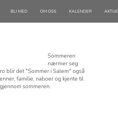
BLI MED
OM OSS
KALENDER
AKTUE
Sommeren
nærmer seg
tro blir det "Sommer i Salem" også
er, familie, naboer og kjente til
g gjennom sommeren.